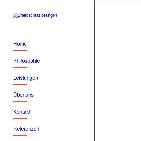
Home
Europa macht e
Abweichungen.
Philosophie
Sanierungen im 
laufender Nutzu
Leistungen
Installationsfüh
teilweise unlös
Verwendbarkeits
Über uns
und Anforderung
Bewertungen und
Kontakt
welchen Vorauss
Handwerker in d
Abweichungen zu 
Referenzen
wesentliche Abw
Hersteller des e