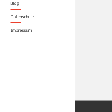
Spezialisten v
Blog
In Zusammenarb
aufgebaut, zu
Datenschutz
der gesetzlich
sich dort aufha
Impressum
So macht Brand
Näheres auf:
w
Inhalte, Termine
Wir stell
Kontaktieren S
Kontaktieren S
mit Uploadfunk