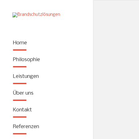
Home
Menschen leben
Fehlende Abstä
Fluchtmöglichk
Philosophie
in Deutschland,
Der Staat bzw.
Leistungen
die Brände war
übertragen werd
Über uns
Maßnahmen bauli
auch funktioni
Kontakt
irgendwann mal
Bauliche Brand
Referenzen
die spezielle K
vor Ort Situati