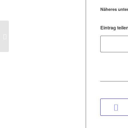
Näheres unte
Eintrag teile
Brandschutz-Ertüchtigung von
Installationsschächten