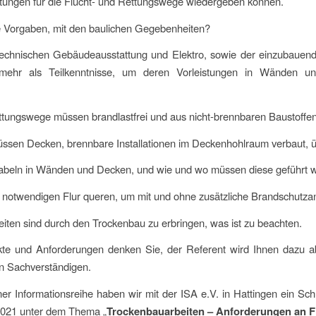
tungen für die Flucht- und Rettungswege wiedergeben können.
e Vorgaben, mit den baulichen Gegebenheiten?
echnischen Gebäudeausstattung und Elektro, sowie der einzubauend
 mehr als Teilkenntnisse, um deren Vorleistungen in Wänden u
ttungswege müssen brandlastfrei und aus nicht-brennbaren Baustoffen 
üssen Decken, brennbare Installationen im Deckenhohlraum verbaut, 
abeln in Wänden und Decken, und wie und wo müssen diese geführt 
 notwendigen Flur queren, um mit und ohne zusätzliche Brandschutzan
iten sind durch den Trockenbau zu erbringen, was ist zu beachten.
te und Anforderungen denken Sie, der Referent wird Ihnen dazu ab
n Sachverständigen.
r Informationsreihe haben wir mit der ISA e.V. in Hattingen ein Schu
2021 unter dem Thema „
Trockenbauarbeiten – Anforderungen an F